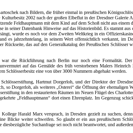
artoschek nach Bildern, die früher einmal in preußischen Königsschlö
he Kulturbesitz 2002 nach der großen Elbeflut in der Dresdner Galerie A
sitzende Feldhauptmann mit dem Kind auf dem Schoß nicht aus einem 
 in seiner Datenbank Hinweise auf das Historienbild. Es stammt aus 
gehängt, wurde es noch vor dem Zweiten Weltkrieg in ein Offizierskas
 stand es jahrzehntelang, in seinem Wert offensichtlich verkannt, i
 der Rückseite, das auf den Generalkatalog der Preußischen Schlösse
 war die Rückführung nach Berlin nur noch eine Formalität. Der
 unvermutet auf das Gemälde des früh verstorbenen Malers Heinrich
hem Schlösserbesitz eine von über 3000 Nummern abgehakt werden.
n Schlösserstiftung, Hartmut Dorgerloh, und der Direktor der Dresdne
ich, so Dorgerloh, als weiteres „Osterei“ die Öffnung der ehemaligen
serstiftung in den restaurierten Räumen im Neuen Flügel des Charlott
imgekehrte „Feldhauptmann“ dort einen Ehrenplatz. Im Gegenzug schick
n Kollege Harald Marx versprach, in Dresden gezielt zu suchen, denn 
seine Blicke weiter schweifen. So glaubt er ein aus preußischem Sc
 diesbezügliche Suchanfrage sei noch nicht beantwortet, und außerdem