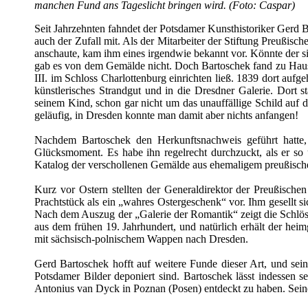
manchen Fund ans Tageslicht bringen wird. (Foto: Caspar)
Seit Jahrzehnten fahndet der Potsdamer Kunsthistoriker Gerd B
auch der Zufall mit. Als der Mitarbeiter der Stiftung Preußisc
anschaute, kam ihm eines irgendwie bekannt vor. Könnte der 
gab es von dem Gemälde nicht. Doch Bartoschek fand zu Hause
III. im Schloss Charlottenburg einrichten ließ. 1839 dort auf
künstlerisches Strandgut und in die Dresdner Galerie. Dort
seinem Kind, schon gar nicht um das unauffällige Schild auf
geläufig, in Dresden konnte man damit aber nichts anfangen!
Nachdem Bartoschek den Herkunftsnachweis geführt hatte,
Glücksmoment. Es habe ihn regelrecht durchzuckt, als er so
Katalog der verschollenen Gemälde aus ehemaligem preußisc
Kurz vor Ostern stellten der Generaldirektor der Preußische
Prachtstück als ein „wahres Ostergeschenk“ vor. Ihm gesellt s
Nach dem Auszug der „Galerie der Romantik“ zeigt die Schlös
aus dem frühen 19. Jahrhundert, und natürlich erhält der he
mit sächsisch-polnischem Wappen nach Dresden.
Gerd Bartoschek hofft auf weitere Funde dieser Art, und sei
Potsdamer Bilder deponiert sind. Bartoschek lässt indessen 
Antonius van Dyck in Poznan (Posen) entdeckt zu haben. Seine