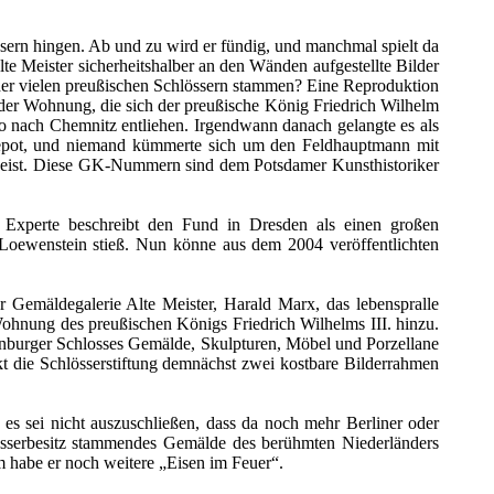
ssern hingen. Ab und zu wird er fündig, und manchmal spielt da
lte Meister sicherheitshalber an den Wänden aufgestellte Bilder
der vielen preußischen Schlössern stammen? Eine Reproduktion
der Wohnung, die sich der preußische König Friedrich Wilhelm
ino nach Chemnitz entliehen. Irgendwann danach gelangte es als
m Depot, und niemand kümmerte sich um den Feldhauptmann mit
r weist. Diese GK-Nummern sind dem Potsdamer Kunsthistoriker
 Experte beschreibt den Fund in Dresden als einen großen
 Loewenstein stieß. Nun könne aus dem 2004 veröffentlichten
r Gemäldegalerie Alte Meister, Harald Marx, das lebenspralle
 Wohnung des preußischen Königs Friedrich Wilhelms III. hinzu.
enburger Schlosses Gemälde, Skulpturen, Möbel und Porzellane
t die Schlösserstiftung demnächst zwei kostbare Bilderrahmen
es sei nicht auszuschließen, dass da noch mehr Berliner oder
hlösserbesitz stammendes Gemälde des berühmten Niederländers
 habe er noch weitere „Eisen im Feuer“.