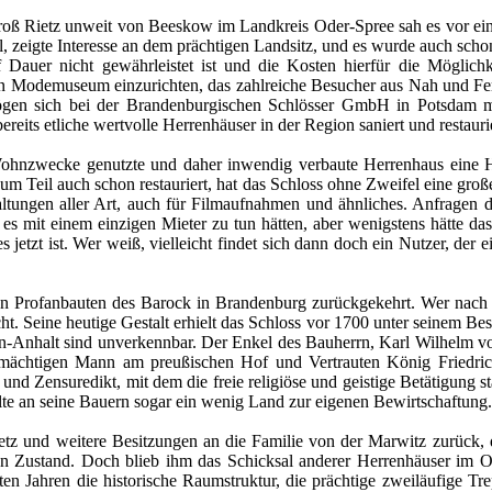
ß Rietz unweit von Beeskow im Landkreis Oder-Spree sah es vor ein p
, zeigte Interesse an dem prächtigen Landsitz, und es wurde auch scho
 Dauer nicht gewährleistet ist und die Kosten hierfür die Möglich
n Modemuseum einzurichten, das zahlreiche Besucher aus Nah und Fern 
 mögen sich bei der Brandenburgischen Schlösser GmbH in Potsdam me
its etliche wertvolle Herrenhäuser in der Region saniert und restaurie
Wohnzwecke genutzte und daher inwendig verbaute Herrenhaus eine 
zum Teil auch schon restauriert, hat das Schloss ohne Zweifel eine gro
tungen aller Art, auch für Filmaufnahmen und ähnliches. Anfragen die
s mit einem einzigen Mieter zu tun hätten, aber wenigstens hätte da
zt ist. Wer weiß, vielleicht findet sich dann doch ein Nutzer, der ein
sten Profanbauten des Barock in Brandenburg zurückgekehrt. Wer na
cht. Seine heutige Gestalt erhielt das Schloss vor 1700 unter seinem 
Anhalt sind unverkennbar. Der Enkel des Bauherrn, Karl Wilhelm von
 mächtigen Mann am preußischen Hof und Vertrauten König Friedric
nd Zensuredikt, mit dem die freie religiöse und geistige Betätigung sta
eilte an seine Bauern sogar ein wenig Land zur eigenen Bewirtschaftung.
 und weitere Besitzungen an die Familie von der Marwitz zurück, di
n Zustand. Doch blieb ihm das Schicksal anderer Herrenhäuser im Ost
 Jahren die historische Raumstruktur, die prächtige zweiläufige Tr