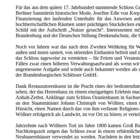
Für das aus dem späten 17. Jahrhundert stammende Schloss Gro
Berliner Sammlerin historischer Mode, Josefine Edle von Krepl
Finanzierung des laufenden Unterhalts für das Anwesen auf
hochherrschaftlichen Räumen unter prächtigen Stuckdecken ei
Schild mit der Aufschrift „Nutzer gesucht“. Interessenten
Brandenburg und der Deutschen Stiftung Denkmalschutz, die bere
Noch vor Jahren war das nach dem Zweiten Weltkrieg für 
außen und innen saniert, von störenden Einbauten befreit und 
das Schloss tageweise zu vermieten – für Feiern und Veranstal
Fällen zwar einen höheren Verwaltungsaufwand als wenn wir e
angemessene Aufgabe und würde auch bekannter werden als es jet
der Brandenburgischen Schlösser GmbH.
Dank Restauratorenkunst ist die Pracht eines der bedeutend
sehen, der das Herrenhaus zu einem einzigartigen Erlebnis ma
Anhalt-Zerbst. Anklänge zum Schloss Oranienbaum in Sachsen-
an den Staatsminister Johann Christoph von Wöllner, einen
Hinsicht, einen Namen durch das von ihm verfasste Religions- u
Wöllner erfolgreich als Landwirt, ist vor Ort zu hören; er vert
Jahrzehnte nach Wöllners Tod im Jahre 1800 kamen Groß Rietz
Nachkriegszeit zeigen das Schloss zwar in einem erbärmliche
Neubauernhäuser verwendet zu werden. Nachdem in den letzten