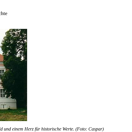
chte
d und einem Herz für historische Werte. (Foto: Caspar)