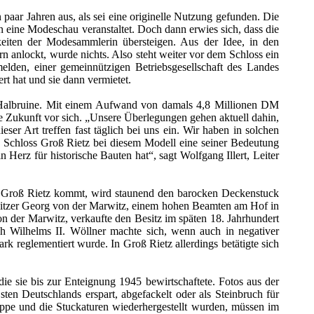
aar Jahren aus, als sei eine originelle Nutzung gefunden. Die
n eine Modeschau veranstaltet. Doch dann erwies sich, dass die
keiten der Modesammlerin übersteigen. Aus der Idee, in den
anlockt, wurde nichts. Also steht weiter vor dem Schloss ein
lden, einer gemeinnützigen Betriebsgesellschaft des Landes
rt hat und sie dann vermietet.
Halbruine. Mit einem Aufwand von damals 4,8 Millionen DM
ße Zukunft vor sich. „Unsere Überlegungen gehen aktuell dahin,
ser Art treffen fast täglich bei uns ein. Wir haben in solchen
s Schloss Groß Rietz bei diesem Modell eine seiner Bedeutung
 Herz für historische Bauten hat“, sagt Wolfgang Illert, Leiter
ch Groß Rietz kommt, wird staunend den barocken Deckenstuck
Besitzer Georg von der Marwitz, einem hohen Beamten am Hof in
 der Marwitz, verkaufte den Besitz im späten 18. Jahrhundert
h Wilhelms II. Wöllner machte sich, wenn auch in negativer
rk reglementiert wurde. In Groß Rietz allerdings betätigte sich
e sie bis zur Enteignung 1945 bewirtschaftete. Fotos aus der
en Deutschlands erspart, abgefackelt oder als Steinbruch für
eppe und die Stuckaturen wiederhergestellt wurden, müssen im