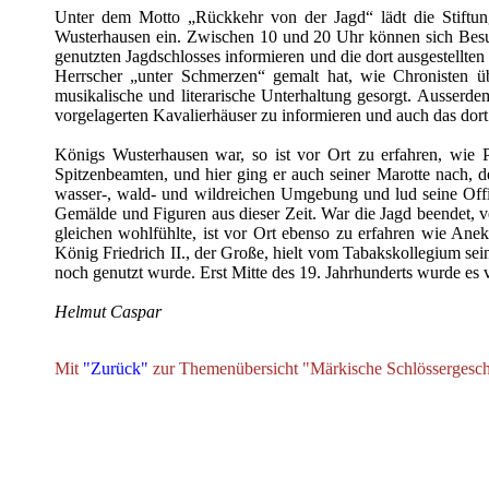
Unter dem Motto „Rückkehr von der Jagd“ lädt die Stiftu
Wusterhausen ein. Zwischen 10 und 20 Uhr können sich Besu
genutzten Jagdschlosses informieren und die dort ausgestellte
Herrscher „unter Schmerzen“ gemalt hat, wie Chronisten 
musikalische und literarische Unterhaltung gesorgt. Ausserde
vorgelagerten Kavalierhäuser zu informieren und auch das dort
Königs Wusterhausen war, so ist vor Ort zu erfahren, wie P
Spitzenbeamten, und hier ging er auch seiner Marotte nach, 
wasser-, wald- und wildreichen Umgebung und lud seine Offiz
Gemälde und Figuren aus dieser Zeit. War die Jagd beendet, ve
gleichen wohlfühlte, ist vor Ort ebenso zu erfahren wie Anek
König Friedrich II., der Große, hielt vom Tabakskollegium sein
noch genutzt wurde. Erst Mitte des 19. Jahrhunderts wurde e
Helmut Caspar
Mit
"Zurück"
zur Themenübersicht "Märkische Schlössergesch