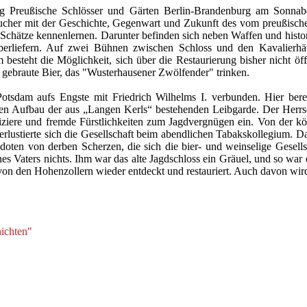
ng Preußische Schlösser und Gärten Berlin-Brandenburg am Sonnab
cher mit der Geschichte, Gegenwart und Zukunft des vom preußischen
n Schätze kennenlernen. Darunter befinden sich neben Waffen und histo
überliefern. Auf zwei Bühnen zwischen Schloss und den Kavalierhä
m besteht die Möglichkeit, sich über die Restaurierung bisher nicht 
 gebraute Bier, das "Wusterhausener Zwölfender" trinken.
otsdam aufs Engste mit Friedrich Wilhelms I. verbunden. Hier berei
den Aufbau der aus „Langen Kerls“ bestehenden Leibgarde. Der Herrs
iere und fremde Fürstlichkeiten zum Jagdvergnügen ein. Von der kön
rlustierte sich die Gesellschaft beim abendlichen Tabakskollegium. Da
doten von derben Scherzen, die sich die bier- und weinselige Gesellsc
es Vaters nichts. Ihm war das alte Jagdschloss ein Gräuel, und so war 
s von den Hohenzollern wieder entdeckt und restauriert. Auch davon w
ichten"