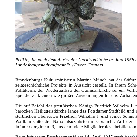
Relikte, die nach dem Abriss der Garnisonkirche im Juni 1968
Landeshauptstadt aufgestellt. (Fotos: Caspar)
Brandenburgs Kulturministerin Martina Münch hat der Stiftu
zeitgeschichtliche Projekte in Aussicht gestellt. In ihrem S
Politikerin, der Wiederaufbau der Garnisonkirche sei ein Vor
Spender zu kleinen wie großen Zuwendungen für das Vorhaben 
Die auf Befehl des preußischen Königs Friedrich Wilhelm I.
barocken Heiliggeistkirche lange das Potsdamer Stadtbild und r
sterblichen Überresten Friedrich Wilhelms I. und seines Sohns 
Wallfahrtstätte der Nationalsozialisten missbraucht. Auf de
Infanterieregiment 9, aus dem viele Mitglieder des christlich-
Beim britischen Bombenangriff am 14. April 1945 stark beschäd