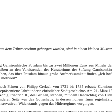
 aus dem Trümmerschutt geborgen wurden, sind in einem kleinen Museu
ng Garnisonkirche Potsdam bis zu zwei Millionen Euro aus Mitteln d
chreiben an den Vorsitzenden des Kuratoriums der Stiftung Garnisonki
haben, das über Potsdam hinaus große Aufmerksamkeit findet. „Ich hoff
motiviert“.
 nach Plänen von Philipp Gerlach von 1731 bis 1735 erbaute Garnison
epräsentierte Jahrhunderte christlicher Stadtgeschichte. Am 21. März 
König Friedrich II., des Großen, standen, mit dem Handschlag von Hitl
r anderen Seite war das Gotteshaus, in dessen hohem Turm regelmäßig 
konservativen Widerstands gegen das Hitlerregimes vorgingen.
igt, blieb das Gotteshaus jahrelang sich selbst überlassen. In den Na