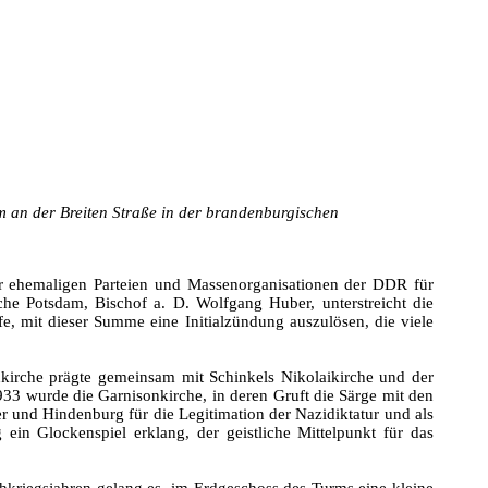
m an der Breiten Straße in der brandenburgischen
er ehemaligen Parteien und Massenorganisationen der DDR für
rche Potsdam, Bischof a. D. Wolfgang Huber, unterstreicht die
e, mit dieser Summe eine Initialzündung auszulösen, die viele
kirche prägte gemeinsam mit Schinkels Nikolaikirche und der
1933 wurde die Garnisonkirche, in deren Gruft die Särge mit den
er und Hindenburg für die Legitimation der Nazidiktatur und als
ein Glockenspiel erklang, der geistliche Mittelpunkt für das
chkriegsjahren gelang es, im Erdgeschoss des Turms eine kleine